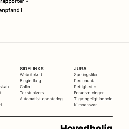
rrapporter
•
enpfand i
SIDELINKS
JURA
Websitekort
Sporingsfiler
Blogindlæg
Persondata
sskab
Galleri
Rettigheder
t
Tekstunivers
Forudsætninger
Automatisk opdatering
Tilgængeligt indhold
d
Klimaansvar
_
Hovedbolig