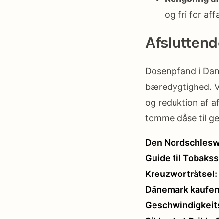
og fri for af
Afsluttend
Dosenpfand i Danm
bæredygtighed. Ve
og reduktion af a
tomme dåse til ge
Den Nordschlesw
Guide til Tobaks
Kreuzworträtsel:
Dänemark kaufen:
Geschwindigkeits