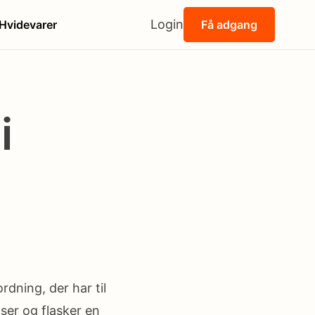
Login
Hvidevarer
Få adgang
i
dning, der har til
ser og flasker en