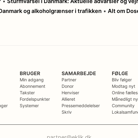
?
•
Sturmvarsel i Danmark: Aktuelle advarsler og vej
 Danmark og alkoholgrænser i trafikken
•
Alt om Dos
BRUGER
SAMARBEJDE
FØLGE
Min adgang
Partner
Bliv følger
Abonnement
Donor
Modtag nyt
Takster
Henviser
Online fælle
Fordelspunkter
Allieret
Månedligt ny
nger
Systemer
Pressemeddelelser
Community
Skriv
Lokalsamfun
partner@eklik.dk