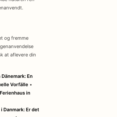
genanvendt.
øet og fremme
l genanvendelse
k at aflevere din
n Dänemark: En
elle Vorfälle
•
Ferienhaus in
i Danmark: Er det