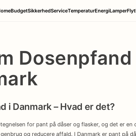
Home
Budget
Sikkerhed
Service
Temperatur
Energi
Lamper
Flyt
om Dosenpfand 
mark
 i Danmark – Hvad er det?
egnelsen for pant på dåser og flasker, og det er en or
genbrug og reducere affald. I Danmark er pant på då