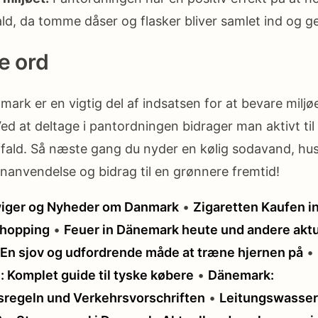
fald, da tomme dåser og flasker bliver samlet ind og 
e ord
ark er en vigtig del af indsatsen for at bevare milj
d at deltage i pantordningen bidrager man aktivt ti
ffald. Så næste gang du nyder en kølig sodavand, hus
nanvendelse og bidrag til en grønnere fremtid!
iger og Nyheder om Danmark
•
Zigaretten Kaufen i
shopping
•
Feuer in Dänemark heute und andere aktu
 En sjov og udfordrende måde at træne hjernen på
•
 Komplet guide til tyske købere
•
Dänemark:
regeln und Verkehrsvorschriften
•
Leitungswasser 