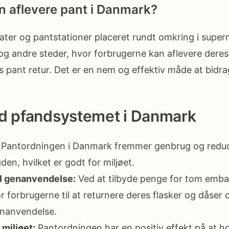
 aflevere pant i Danmark?
ter og pantstationer placeret rundt omkring i super
og andre steder, hvor forbrugerne kan aflevere dere
s pant retur. Det er en nem og effektiv måde at bidrag
ed pfandsystemet i Danmark
Pantordningen i Danmark fremmer genbrug og redu
n, hvilket er godt for miljøet.
il genanvendelse:
Ved at tilbyde penge for tom emba
r forbrugerne til at returnere deres flasker og dåser
enanvendelse.
 miljøet:
Pantordningen har en positiv effekt på at h