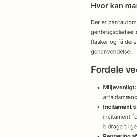
Hvor kan man
Der er pantautoma
genbrugspladser 
flasker og få dere
genanvendelse.
Fordele v
Miljøvenligt:
affaldsmængde
Incitament t
incitament fo
bidrage til g
Rengøring af