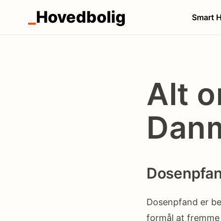
_
Hovedbolig
Smart 
Alt 
Dan
Dosenpfand
Dosenpfand er bet
formål at fremme 