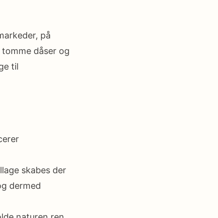
markeder, på
s tomme dåser og
e til
cerer
llage skabes der
 og dermed
olde naturen ren