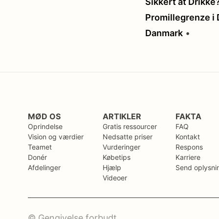
Sikkert at Drikke
Promillegrenze i
Danmark
•
MØD OS
ARTIKLER
FAKTA
Oprindelse
Gratis ressourcer
FAQ
Vision og værdier
Nedsatte priser
Kontakt
Teamet
Vurderinger
Respons
Donér
Købetips
Karriere
Afdelinger
Hjælp
Send oplysni
Videoer
© Gengivelse forbudt.