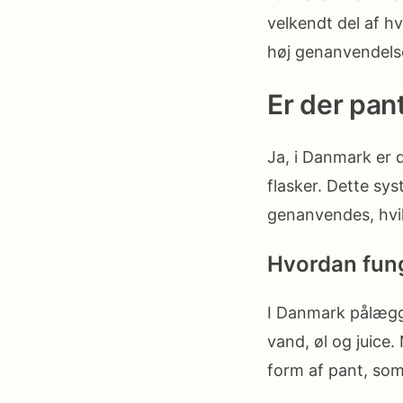
velkendt del af hv
høj genanvendels
Er der pan
Ja, i Danmark er 
flasker. Dette sy
genanvendes, hvilk
Hvordan fun
I Danmark pålægg
vand, øl og juice.
form af pant, som 