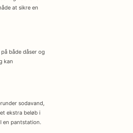
måde at sikre en
t på både dåser og
og kan
erunder sodavand,
et ekstra beløb i
l en pantstation.