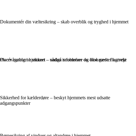
Dokumentér din væltesikring – skab overblik og tryghed i hjemmet
Overvågning i hjemmet – sådan informerer du dine gæster korrekt
Placér møblerne sikkert – undgå snublefare og blokerede flugtveje
Sikkerhed for kælderdøre – beskyt hjemmets mest udsatte
adgangspunkter
Børnesikring af vinduer og altandøre i hjemmet