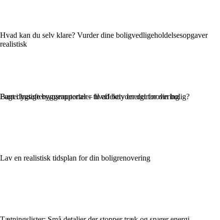
Hvad kan du selv klare? Vurder dine boligvedligeholdelsesopgaver
realistisk
Bæredygtige byggematerialer til effektiv energirenovering
Fugt i huseftersynsrapporter – hvad betyder det for din bolig?
Lav en realistisk tidsplan for din boligrenovering
Tætningslister: Små detaljer der stopper træk og sparer energi