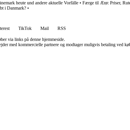
änemark heute und andere aktuelle Vorfälle
•
Færge til Ærø: Priser, Rut
æbt i Danmark?
•
terest
TikTok
Mail
RSS
 køber via links på denne hjemmeside.
jder med kommercielle partnere og modtager muligvis betaling ved køb.