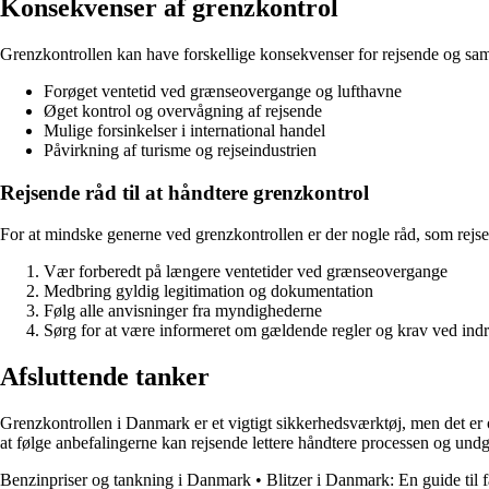
Konsekvenser af grenzkontrol
Grenzkontrollen kan have forskellige konsekvenser for rejsende og sa
Forøget ventetid ved grænseovergange og lufthavne
Øget kontrol og overvågning af rejsende
Mulige forsinkelser i international handel
Påvirkning af turisme og rejseindustrien
Rejsende råd til at håndtere grenzkontrol
For at mindske generne ved grenzkontrollen er der nogle råd, som rejs
Vær forberedt på længere ventetider ved grænseovergange
Medbring gyldig legitimation og dokumentation
Følg alle anvisninger fra myndighederne
Sørg for at være informeret om gældende regler og krav ved indr
Afsluttende tanker
Grenzkontrollen i Danmark er et vigtigt sikkerhedsværktøj, men det er o
at følge anbefalingerne kan rejsende lettere håndtere processen og und
Benzinpriser og tankning i Danmark
•
Blitzer i Danmark: En guide til f