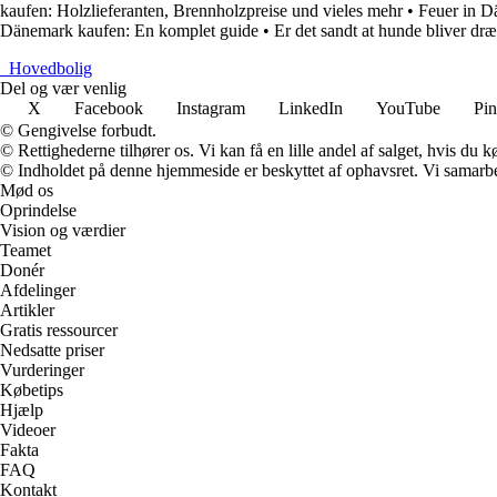
kaufen: Holzlieferanten, Brennholzpreise und vieles mehr
•
Feuer in D
Dänemark kaufen: En komplet guide
•
Er det sandt at hunde bliver dr
_
Hovedbolig
Del og vær venlig
X
Facebook
Instagram
LinkedIn
YouTube
Pin
© Gengivelse forbudt.
© Rettighederne tilhører os. Vi kan få en lille andel af salget, hvis du
© Indholdet på denne hjemmeside er beskyttet af ophavsret. Vi samarbe
Mød os
Oprindelse
Vision og værdier
Teamet
Donér
Afdelinger
Artikler
Gratis ressourcer
Nedsatte priser
Vurderinger
Købetips
Hjælp
Videoer
Fakta
FAQ
Kontakt