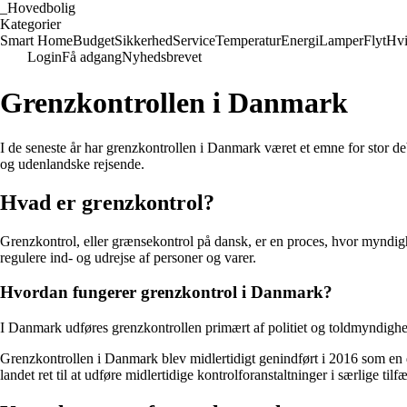
_
Hovedbolig
Kategorier
Smart Home
Budget
Sikkerhed
Service
Temperatur
Energi
Lamper
Flyt
Hvi
Login
Få adgang
Nyhedsbrevet
Grenzkontrollen i Danmark
I de seneste år har grenzkontrollen i Danmark været et emne for stor d
og udenlandske rejsende.
Hvad er grenzkontrol?
Grenzkontrol, eller grænsekontrol på dansk, er en proces, hvor myndigh
regulere ind- og udrejse af personer og varer.
Hvordan fungerer grenzkontrol i Danmark?
I Danmark udføres grenzkontrollen primært af politiet og toldmyndigh
Grenzkontrollen i Danmark blev midlertidigt genindført i 2016 som en
landet ret til at udføre midlertidige kontrolforanstaltninger i særlige tilf