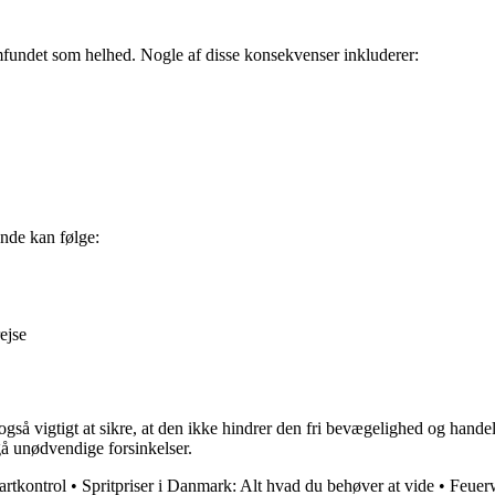
mfundet som helhed. Nogle af disse konsekvenser inkluderer:
ende kan følge:
ejse
gså vigtigt at sikre, at den ikke hindrer den fri bevægelighed og hande
gå unødvendige forsinkelser.
artkontrol
•
Spritpriser i Danmark: Alt hvad du behøver at vide
•
Feuer