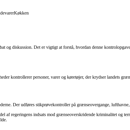
devarer
Køkken
ebat og diskussion. Det er vigtigt at forstå, hvordan denne kontrolopg
eder kontrollerer personer, varer og køretøjer, der krydser landets græ
ederne. Der udføres stikprøvekontroller på grænseovergange, lufthavne
 del af regeringens indsats mod grænseoverskridende kriminalitet og 
ælde.