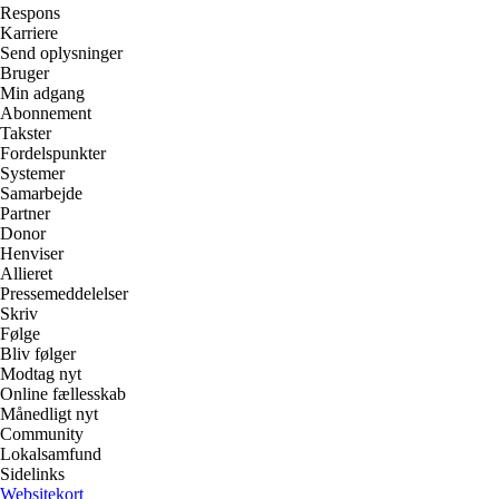
Respons
Karriere
Send oplysninger
Bruger
Min adgang
Abonnement
Takster
Fordelspunkter
Systemer
Samarbejde
Partner
Donor
Henviser
Allieret
Pressemeddelelser
Skriv
Følge
Bliv følger
Modtag nyt
Online fællesskab
Månedligt nyt
Community
Lokalsamfund
Sidelinks
Websitekort