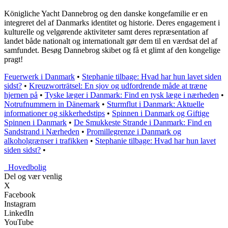
Königliche Yacht Dannebrog og den danske kongefamilie er en
integreret del af Danmarks identitet og historie. Deres engagement i
kulturelle og velgørende aktiviteter samt deres repræsentation af
landet både nationalt og internationalt gør dem til en værdsat del af
samfundet. Besøg Dannebrog skibet og få et glimt af den kongelige
pragt!
Feuerwerk i Danmark
•
Stephanie tilbage: Hvad har hun lavet siden
sidst?
•
Kreuzworträtsel: En sjov og udfordrende måde at træne
hjernen på
•
Tyske læger i Danmark: Find en tysk læge i nærheden
•
Notrufnummern in Dänemark
•
Sturmflut i Danmark: Aktuelle
informationer og sikkerhedstips
•
Spinnen i Danmark og Giftige
Spinnen i Danmark
•
De Smukkeste Strande i Danmark: Find en
Sandstrand i Nærheden
•
Promillegrenze i Danmark og
alkoholgrænser i trafikken
•
Stephanie tilbage: Hvad har hun lavet
siden sidst?
•
_
Hovedbolig
Del og vær venlig
X
Facebook
Instagram
LinkedIn
YouTube