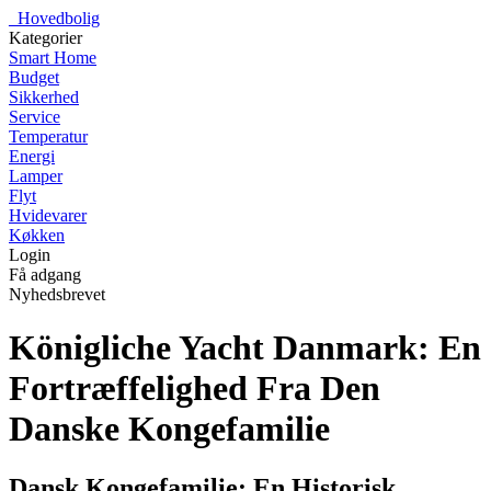
_
Hovedbolig
Kategorier
Smart Home
Budget
Sikkerhed
Service
Temperatur
Energi
Lamper
Flyt
Hvidevarer
Køkken
Login
Få adgang
Nyhedsbrevet
Königliche Yacht Danmark: En
Fortræffelighed Fra Den
Danske Kongefamilie
Dansk Kongefamilie: En Historisk