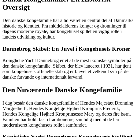
Oversigt
Den danske kongefamilie har altid været en central del af Danmarks
historie og identitet. Fra middelalderens konger og dronninger til
dagens moderne royale, har kongehuset spillet en vigtig rolle i
landets udvikling og kultur.
Dannebrog Skibet: En Juvel i Kongehusets Kroner
Königliche Yacht Dannebrog er et af de mest ikoniske symboler på
den danske kongefamilie. Skibet, der blev lanceret i 1931, har tjent
som kongehusets officielle skib og er blevet et velkendt syn på de
danske farvande og internationalt farvand.
Den Nuværende Danske Kongefamilie
I dag består den danske kongefamilie af Hendes Majestæt Dronning
Margrethe II, Hendes Kongelige Højhed Kronprins Frederik,
Hendes Kongelige Højhed Kronprinsesse Mary og deres fire børn.
Familien har holdt fast i traditionerne, samtidig med at de har
moderniseret kongehusets rolle i samfundet.
Königliche Yacht Dannebrog: Kongehusets Stolthed