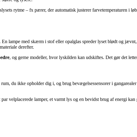
lysets rytme – fx pærer, der automatisk justerer farvetemperaturen i løb
 En lampe med skærm i stof eller opalglas spreder lyset blødt og jævnt,
ateriale derefter.
bedre
, og gerne modeller, hvor lyskilden kan udskiftes. Det gør det lette
t i rum, du ikke opholder dig i, og brug bevægelsessensorer i gangareale
ar velplacerede lamper, et varmt lys og en bevidst brug af energi kan