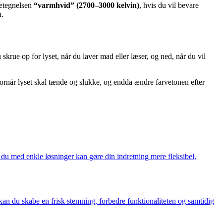
betegnelsen
“varmhvid” (2700–3000 kelvin)
, hvis du vil bevare
n.
e op for lyset, når du laver mad eller læser, og ned, når du vil
vornår lyset skal tænde og slukke, og endda ændre farvetonen efter
 du med enkle løsninger kan gøre din indretning mere fleksibel,
kan du skabe en frisk stemning, forbedre funktionaliteten og samtidig