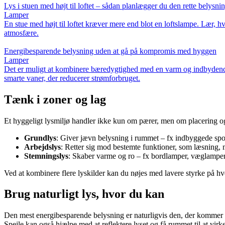
Lys i stuen med højt til loftet – sådan planlægger du den rette belysni
Lamper
En stue med højt til loftet kræver mere end blot en loftslampe. Lær, h
atmosfære.
Energibesparende belysning uden at gå på kompromis med hyggen
Lamper
Det er muligt at kombinere bæredygtighed med en varm og indbydende 
smarte vaner, der reducerer strømforbruget.
Tænk i zoner og lag
Et hyggeligt lysmiljø handler ikke kun om pærer, men om placering og 
Grundlys
: Giver jævn belysning i rummet – fx indbyggede spots
Arbejdslys
: Retter sig mod bestemte funktioner, som læsning, 
Stemningslys
: Skaber varme og ro – fx bordlamper, væglamper 
Ved at kombinere flere lyskilder kan du nøjes med lavere styrke på hve
Brug naturligt lys, hvor du kan
Den mest energibesparende belysning er naturligvis den, der kommer gr
Spejle kan også hjælpe med at reflektere lyset og få rummet til at virke