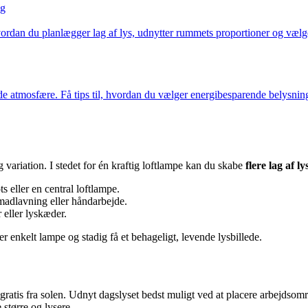
ng
vordan du planlægger lag af lys, udnytter rummets proportioner og vælge
atmosfære. Få tips til, hvordan du vælger energibesparende belysning,
variation. I stedet for én kraftig loftlampe kan du skabe
flere lag af ly
 eller en central loftlampe.
madlavning eller håndarbejde.
eller lyskæder.
r enkelt lampe og stadig få et behageligt, levende lysbillede.
atis fra solen. Udnyt dagslyset bedst muligt ved at placere arbejdsområ
 større og lysere.