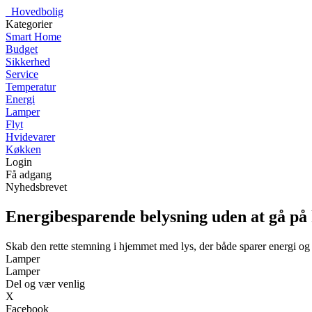
_
Hovedbolig
Kategorier
Smart Home
Budget
Sikkerhed
Service
Temperatur
Energi
Lamper
Flyt
Hvidevarer
Køkken
Login
Få adgang
Nyhedsbrevet
Energibesparende belysning uden at gå p
Skab den rette stemning i hjemmet med lys, der både sparer energi o
Lamper
Lamper
Del og vær venlig
X
Facebook