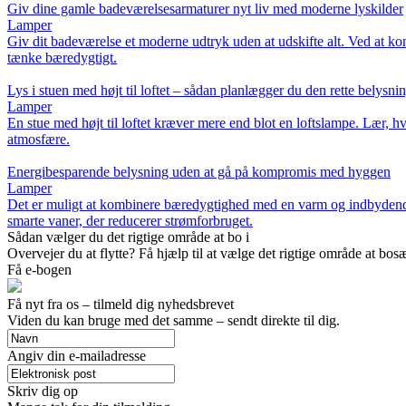
Giv dine gamle badeværelsesarmaturer nyt liv med moderne lyskilder
Lamper
Giv dit badeværelse et moderne udtryk uden at udskifte alt. Ved at ko
tænke bæredygtigt.
Lys i stuen med højt til loftet – sådan planlægger du den rette belysni
Lamper
En stue med højt til loftet kræver mere end blot en loftslampe. Lær, h
atmosfære.
Energibesparende belysning uden at gå på kompromis med hyggen
Lamper
Det er muligt at kombinere bæredygtighed med en varm og indbydende 
smarte vaner, der reducerer strømforbruget.
Sådan vælger du det rigtige område at bo i
Overvejer du at flytte? Få hjælp til at vælge det rigtige område at bosæ
Få e-bogen
Få nyt fra os – tilmeld dig nyhedsbrevet
Viden du kan bruge med det samme – sendt direkte til dig.
Angiv din e-mailadresse
Skriv dig op