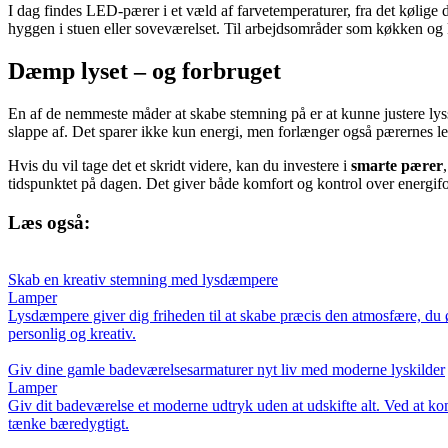
I dag findes LED-pærer i et væld af farvetemperaturer, fra det kølige 
hyggen i stuen eller soveværelset. Til arbejdsområder som køkken og k
Dæmp lyset – og forbruget
En af de nemmeste måder at skabe stemning på er at kunne justere ly
slappe af. Det sparer ikke kun energi, men forlænger også pærernes le
Hvis du vil tage det et skridt videre, kan du investere i
smarte pærer
tidspunktet på dagen. Det giver både komfort og kontrol over energifo
Læs også:
Skab en kreativ stemning med lysdæmpere
Lamper
Lysdæmpere giver dig friheden til at skabe præcis den atmosfære, du ø
personlig og kreativ.
Giv dine gamle badeværelsesarmaturer nyt liv med moderne lyskilder
Lamper
Giv dit badeværelse et moderne udtryk uden at udskifte alt. Ved at ko
tænke bæredygtigt.