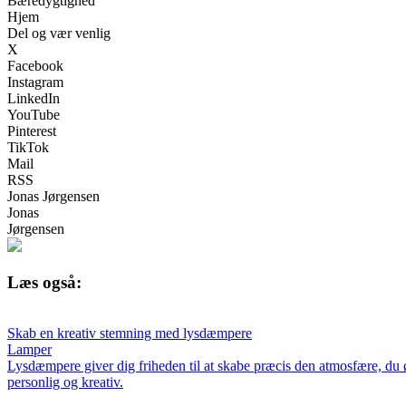
Bæredygtighed
Hjem
Del og vær venlig
X
Facebook
Instagram
LinkedIn
YouTube
Pinterest
TikTok
Mail
RSS
Jonas Jørgensen
Jonas
Jørgensen
Læs også:
Skab en kreativ stemning med lysdæmpere
Lamper
Lysdæmpere giver dig friheden til at skabe præcis den atmosfære, du ø
personlig og kreativ.