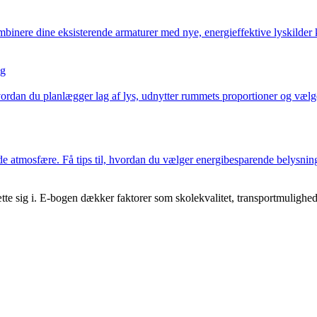
mbinere dine eksisterende armaturer med nye, energieffektive lyskilder 
ng
vordan du planlægger lag af lys, udnytter rummets proportioner og vælge
atmosfære. Få tips til, hvordan du vælger energibesparende belysning,
tte sig i. E-bogen dækker faktorer som skolekvalitet, transportmuligheder 