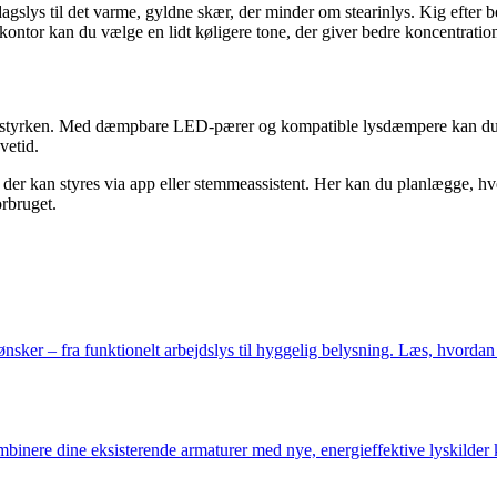
dagslys til det varme, gyldne skær, der minder om stearinlys. Kig efter 
ontor kan du vælge en lidt køligere tone, der giver bedre koncentratio
sstyrken. Med dæmpbare LED-pærer og kompatible lysdæmpere kan du skru
vetid.
, der kan styres via app eller stemmeassistent. Her kan du planlægge, h
rbruget.
nsker – fra funktionelt arbejdslys til hyggelig belysning. Læs, hvordan
mbinere dine eksisterende armaturer med nye, energieffektive lyskilder 