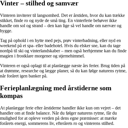
Vinter – stilhed og samvær
Vinteren inviterer til langsomhed. Det er årstiden, hvor du kan trække
stikket, finde ro og nyde de små ting. En vinterferie behøver ikke
handle om sol og strand – den kan lige så vel handle om nærvær og
hygge.
Tag på ophold i en hytte med pejs, prøv vinterbadning, eller nyd en
weekend på et spa- eller badehotel. Hvis du elsker sne, kan du tage
nordpå til ski og vinterlandskaber – men også herhjemme kan du finde
magien i frostklare morgener og stjernehimmel.
Vinteren er også oplagt til at planlægge næste års ferier. Brug tiden på
at drømme, researche og lægge planer, så du kan følge naturens rytme,
når foråret igen banker på.
Ferieplanlægning med årstiderne som
kompas
At planlægge ferie efter årstiderne handler ikke kun om vejret – det
handler om at finde balance. Når du følger naturens rytme, får du
mulighed for at opleve verden på dens egne præmisser: at mærke
forårets energi, sommerens liv, efterårets ro og vinterens stilhed.