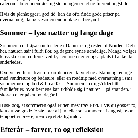
caféerne åbner udendørs, og stemningen er let og forventningsfuld.
Hvis du planlægger i god tid, kan du ofte finde gode priser på
overnatning, da højsæsonen endnu ikke er begyndt.
Sommer – lyse nætter og lange dage
Sommeren er højsæson for ferie i Danmark og resten af Norden. Det er
her, naturen står i fuldt flor, og dagene synes uendelige. Mange vælger
klassiske sommerferier ved kysten, men der er også plads til at tænke
anderledes.
Overvej en ferie, hvor du kombinerer aktivitet og afslapning: en uge
med vandreture og badeture, eller en roadtrip med overnatning i små
sommerhuse og bed & breakfasts. Sommeren er også ideel til
familieferier, hvor børnene kan udfolde sig i naturen – på stranden, i
skoven eller på en bondegård.
Husk dog, at sommeren også er den mest travle tid. Hvis du ønsker ro,
kan du vælge de første uger af juni eller sensommeren i august, hvor
tempoet er lavere, men vejret stadig mildt.
Efterår – farver, ro og refleksion