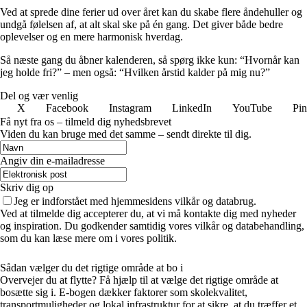
Ved at sprede dine ferier ud over året kan du skabe flere åndehuller og
undgå følelsen af, at alt skal ske på én gang. Det giver både bedre
oplevelser og en mere harmonisk hverdag.
Så næste gang du åbner kalenderen, så spørg ikke kun: “Hvornår kan
jeg holde fri?” – men også: “Hvilken årstid kalder på mig nu?”
Del og vær venlig
X
Facebook
Instagram
LinkedIn
YouTube
Pin
Få nyt fra os – tilmeld dig nyhedsbrevet
Viden du kan bruge med det samme – sendt direkte til dig.
Angiv din e-mailadresse
Skriv dig op
Jeg er indforstået med hjemmesidens vilkår og databrug.
Ved at tilmelde dig accepterer du, at vi må kontakte dig med nyheder
og inspiration. Du godkender samtidig vores vilkår og databehandling,
som du kan læse mere om i vores politik.
Sådan vælger du det rigtige område at bo i
Overvejer du at flytte? Få hjælp til at vælge det rigtige område at
bosætte sig i. E-bogen dækker faktorer som skolekvalitet,
transportmuligheder og lokal infrastruktur for at sikre, at du træffer et