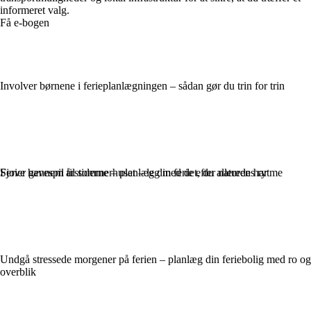
informeret valg.
Få e-bogen
Involver børnene i ferieplanlægningen – sådan gør du trin for trin
Ferier gennem årstiderne – planlæg din ferie efter naturens rytme
Sjove havespil til sommerhuset – leg med det, du allerede har
Undgå stressede morgener på ferien – planlæg din feriebolig med ro og
overblik