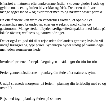
Efteråret er naturens eftertænksomme årstid. Skovene gløder i røde og
gyldne nuancer, og luften bliver klar og frisk. Det er en tid, hvor
mange søger indad – og hvor ferier med ro og nærvær passer perfekt.
En efterårsferie kan være en vandretur i skoven, et ophold i et
sommerhus med brændeovn, eller en weekend med kultur og
gastronomi. Mange steder tilbyder særlige efterårspakker med fokus på
lokale råvarer, wellness og naturvandringer.
Det er også en god tid til at rejse uden for landets grænser, hvis du vil
undgå trængsel og høje priser. Sydeuropa byder stadig på varme dage,
men uden sommerens hede.
Involver børnene i ferieplanlægningen – sådan gør du trin for trin
Ferier gennem årstiderne – planlæg din ferie efter naturens rytme
Undgå stressede morgener på ferien – planlæg din feriebolig med ro og
overblik
Rejs med tog – planlæg ferien på skinner