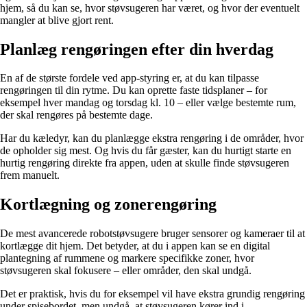
hjem, så du kan se, hvor støvsugeren har været, og hvor der eventuelt
mangler at blive gjort rent.
Planlæg rengøringen efter din hverdag
En af de største fordele ved app-styring er, at du kan tilpasse
rengøringen til din rytme. Du kan oprette faste tidsplaner – for
eksempel hver mandag og torsdag kl. 10 – eller vælge bestemte rum,
der skal rengøres på bestemte dage.
Har du kæledyr, kan du planlægge ekstra rengøring i de områder, hvor
de opholder sig mest. Og hvis du får gæster, kan du hurtigt starte en
hurtig rengøring direkte fra appen, uden at skulle finde støvsugeren
frem manuelt.
Kortlægning og zonerengøring
De mest avancerede robotstøvsugere bruger sensorer og kameraer til at
kortlægge dit hjem. Det betyder, at du i appen kan se en digital
plantegning af rummene og markere specifikke zoner, hvor
støvsugeren skal fokusere – eller områder, den skal undgå.
Det er praktisk, hvis du for eksempel vil have ekstra grundig rengøring
under spisebordet, men undgå, at støvsugeren kører ind i