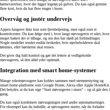
børneværelset, hvor der ligger legetøj på gulvet. Du kan også gemme
flere kort, hvis du har flere etager i huset.
Overvåg og justér undervejs
Appen fungerer ikke kun som fjernbetjening, men også som et
kontrolcenter. Du kan følge med i, hvor langt støvsugeren er nået, hvor
meget batteri der er tilbage, og om den har stødt på forhindringer.
Nogle modeller sender endda beskeder, hvis støvbeholderen skal
tømmes, eller børsterne skal renses.
Det giver dig fuld kontrol og gør det lettere at vedligeholde
støvsugeren, så den altid yder optimalt.
Integration med smart home-systemer
Mange robotstøvsugere kan kobles sammen med stemmestyring og
smart home-platforme som Google Home, Alexa eller Apple HomeKit.
Det betyder, at du kan sige “Start støvsugeren i stuen” – og så går den i
gang.
Du kan også kombinere støvsugningen med andre automatiseringer.
For eksempel kan du indstille, at støvsugeren starter, når du forlader