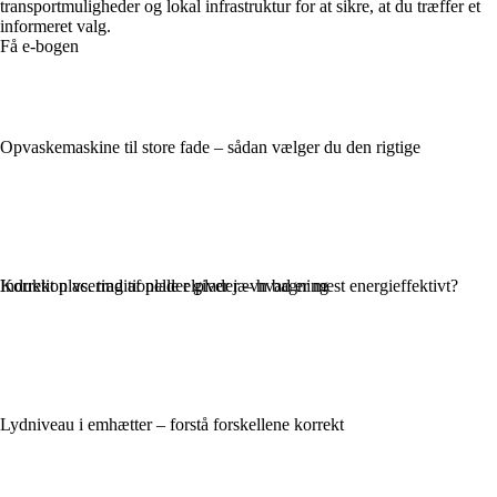
transportmuligheder og lokal infrastruktur for at sikre, at du træffer et
informeret valg.
Få e-bogen
Opvaskemaskine til store fade – sådan vælger du den rigtige
Korrekt placering af plader giver jævn bagning
Induktion vs. traditionelle elplader – hvad er mest energieffektivt?
Lydniveau i emhætter – forstå forskellene korrekt