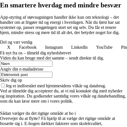
En smartere hverdag med mindre besvær
App-styring af støvsugningen handler ikke kun om teknologi – det
handler om at frigøre tid og energi i hverdagen. Når du først har sat
systemet op, passer rengøringen stort set sig selv. Du får et renere
hjem, mindre stress og mere tid til alt det, der betyder noget for dig.
Del og vær venlig
X
Facebook
Instagram
LinkedIn
YouTube
Pin
Få nyt fra os – tilmeld dig nyhedsbrevet
Viden du kan bruge med det samme – sendt direkte til dig.
Angiv din e-mailadresse
Skriv dig op
Jeg er indforstået med hjemmesidens vilkår og databrug.
Ved at tilmelde dig accepterer du, at vi må kontakte dig med nyheder
og inspiration. Du godkender samtidig vores vilkår og databehandling,
som du kan læse mere om i vores politik.
Sådan vælger du det rigtige område at bo i
Overvejer du at flytte? Få hjælp til at vælge det rigtige område at
bosætte sig i. E-bogen dækker faktorer som skolekvalitet,