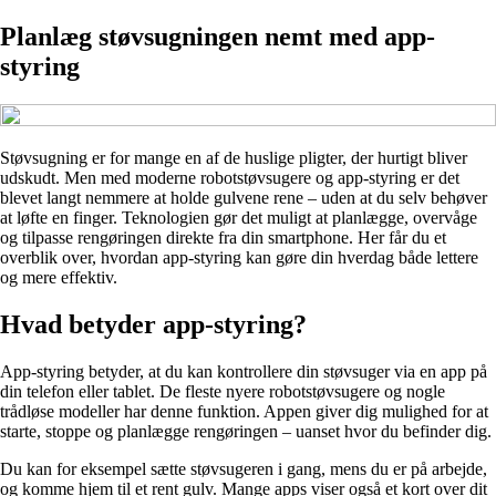
Planlæg støvsugningen nemt med app-
styring
Støvsugning er for mange en af de huslige pligter, der hurtigt bliver
udskudt. Men med moderne robotstøvsugere og app-styring er det
blevet langt nemmere at holde gulvene rene – uden at du selv behøver
at løfte en finger. Teknologien gør det muligt at planlægge, overvåge
og tilpasse rengøringen direkte fra din smartphone. Her får du et
overblik over, hvordan app-styring kan gøre din hverdag både lettere
og mere effektiv.
Hvad betyder app-styring?
App-styring betyder, at du kan kontrollere din støvsuger via en app på
din telefon eller tablet. De fleste nyere robotstøvsugere og nogle
trådløse modeller har denne funktion. Appen giver dig mulighed for at
starte, stoppe og planlægge rengøringen – uanset hvor du befinder dig.
Du kan for eksempel sætte støvsugeren i gang, mens du er på arbejde,
og komme hjem til et rent gulv. Mange apps viser også et kort over dit