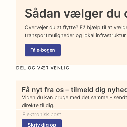
Sådan vælger du d
Overvejer du at flytte? Få hjælp til at væl
transportmuligheder og lokal infrastruktur f
Få e-bogen
DEL OG VÆR VENLIG
Få nyt fra os – tilmeld dig nyh
Viden du kan bruge med det samme – send
direkte til dig.
Skriv dig op