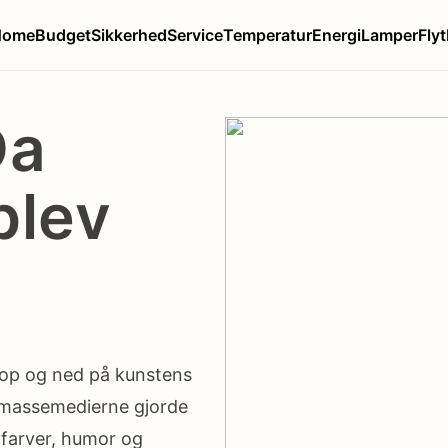
Home
Budget
Sikkerhed
Service
Temperatur
Energi
Lamper
Flyt
Da
blev
 op og ned på kunstens
 massemedierne gjorde
farver, humor og