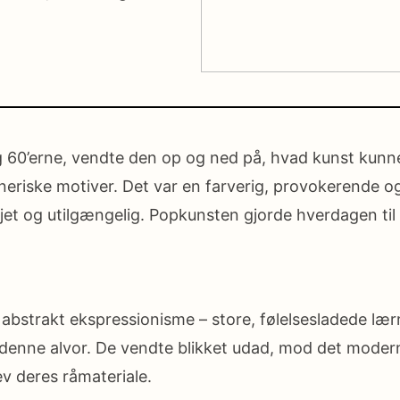
60’erne, vendte den op og ned på, hvad kunst kunne 
stneriske motiver. Det var en farverig, provokerende
jet og utilgængelig. Popkunsten gjorde hverdagen til 
abstrakt ekspressionisme – store, følelsesladede lærr
enne alvor. De vendte blikket udad, mod det modern
ev deres råmateriale.