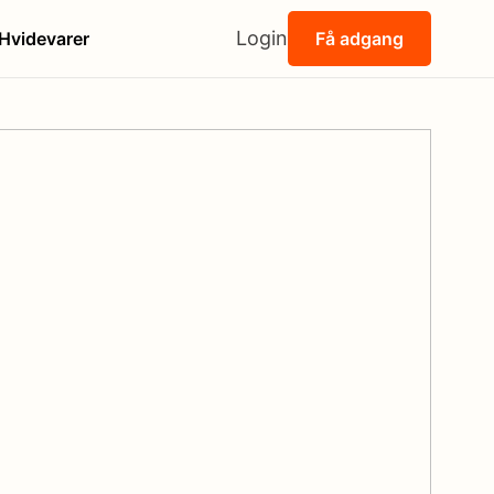
Login
Hvidevarer
Få adgang