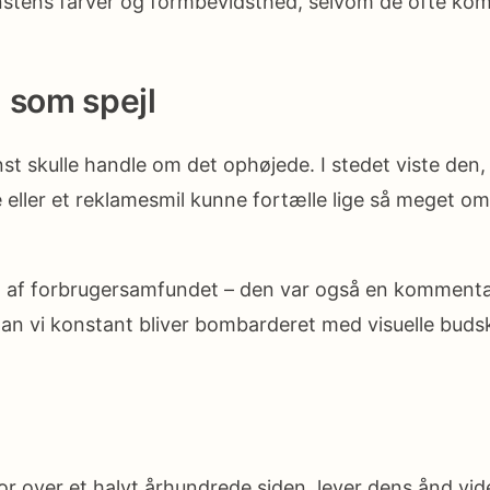
unstens farver og formbevidsthed, selvom de ofte k
 som spejl
t skulle handle om det ophøjede. I stedet viste den,
eller et reklamesmil kunne fortælle lige så meget om
g af forbrugersamfundet – den var også en kommentar 
an vi konstant bliver bombarderet med visuelle budska
over et halvt århundrede siden, lever dens ånd videre.