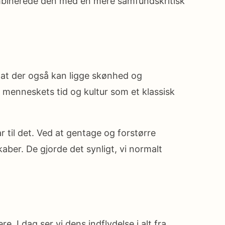
ombinerede den med en mere samfundskritisk
 at der også kan ligge skønhed og
 menneskets tid og kultur som et klassisk
til det. Ved at gentage og forstørre
ber. De gjorde det synligt, vi normalt
 I dag ser vi dens indflydelse i alt fra