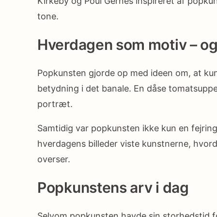
Kirkeby og Poul Gernes inspireret af popk
tone.
Hverdagen som motiv – og
Popkunsten gjorde op med ideen om, at kuns
betydning i det banale. En dåse tomatsuppe 
portræt.
Samtidig var popkunsten ikke kun en fejrin
hverdagens billeder viste kunstnerne, hvord
overser.
Popkunstens arv i dag
Selvom popkunsten havde sin storhedstid for 