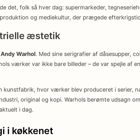
 de det, folk så hver dag: supermarkeder, tegneserieh
produktion og mediekultur, der prægede efterkrigsti
rielle æstetik
d
Andy Warhol
. Med sine serigrafier af dåsesupper, co
ols værker var ikke bare billeder – de var spejle af e
 kunstfabrik, hvor værker blev produceret i serier,
ustri, original og kopi. Warhols berømte udsagn om, a
ktuelt i dag.
i i køkkenet