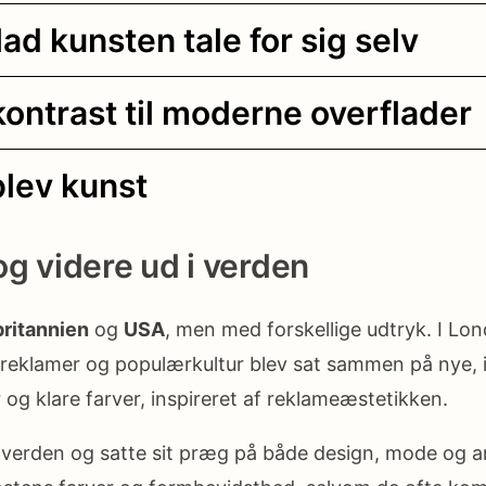
lad kunsten tale for sig selv
ntrast til moderne overflader
lev kunst
og videre ud i verden
britannien
og
USA
, men med forskellige udtryk. I L
 reklamer og populærkultur blev sat sammen på nye, 
r og klare farver, inspireret af reklameæstetikken.
f verden og satte sit præg på både design, mode og a